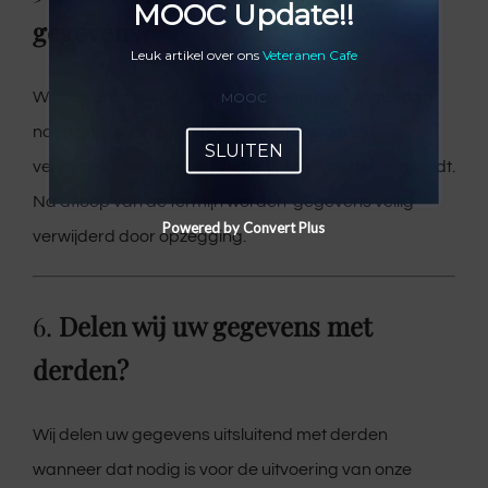
MOOC Update!!
gegevens?
Leuk artikel over ons
Veteranen Cafe
Wij bewaren uw persoonsgegevens niet langer dan
MOOC
noodzakelijk is voor het doel waarvoor ze zijn
SLUITEN
verzameld, tenzij er een wettelijke bewaartermijn geldt.
Na afloop van de termijn worden gegevens veilig
Powered by Convert Plus
verwijderd door opzegging.
6.
Delen wij uw gegevens met
derden?
Wij delen uw gegevens uitsluitend met derden
wanneer dat nodig is voor de uitvoering van onze