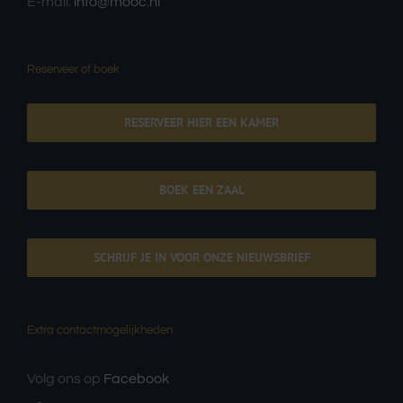
E-mail:
info@mooc.nl
Reserveer of boek
RESERVEER HIER EEN KAMER
BOEK EEN ZAAL
SCHRIJF JE IN VOOR ONZE NIEUWSBRIEF
Extra contactmogelijkheden
Volg ons op
Facebook